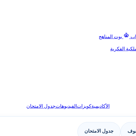
اب
بوت المناهج
لكية الفكرية
الأكاديمية
كويزات
الفيديوهات
جدول الامتحان
فوف
جدول الامتحان