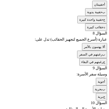
أ
حقيبتان
ب
حقيبة يدوية
ج
حقيبة واحدة كبيرة
د
حقائب كبيرة
السؤال 8
عبارة (أسرع الجميع لتجهيز الحقائب) تدل على:
أ
لا يهتمون بالأمر
ب
رغبتهم في السفر
ج
رغبتهم في البقاء
السؤال 9
وسيلة سفر الأسرة:
أ
جوية
ب
بحرية
ج
برية
السؤال 10
وصلت الأسرة إلى المطار: