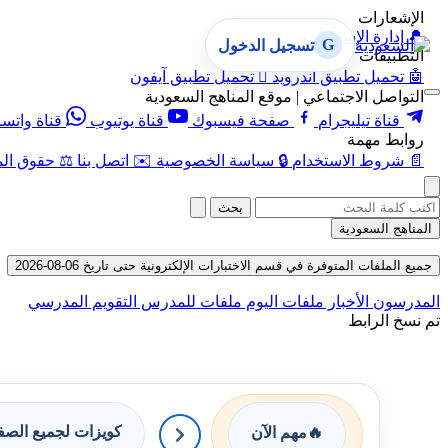
الإشعارات
🔔
إدارة الإشعارات
G
تسجيل الدخول
التطبيقات
🤖
تحميل تطبيق أندرويد

تحميل تطبيق آيفون
التواصل الاجتماعي | موقع المناهج السعودية
قناة تيليجرام
صفحة فيسبوك
قناة يوتيوب
قناة واتس
روابط مهمة
📄
شروط الاستخدام
🔒
سياسة الخصوصية
✉️
اتصل بنا
⚖️
حقوق الم
بحث
المناهج السعودية
جميع الملفات المتوفرة في قسم الاختبارات الإلكترونية حتى تاريخ 06-08-2026
المدرسون
الأخبار
ملفات اليوم
ملفات للمدرس
التقويم المدرسي
تم نسخ الرابط
كويزات لجميع الص
🔥
مهم الآن