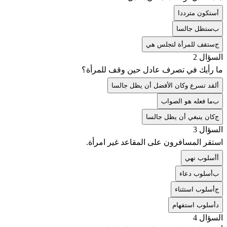
أ
ستكون مترددا
ب
ستظل جالسا
ج
ستقف للمرأة لتجلس هي
السؤال 2
ما رأيك في تصرف عادل حين وقف للمرأة؟
أ
لقد تسرع وكان الأفضل أن يظل جالسا
ب
ما فعله هو الصواب
ج
كان ينبغي أن يظل جالسا
السؤال 3
استقر المسافرون على المقاعد غير امرأة.
أ
أسلوب نهي
ب
أسلوب دعاء
ج
أسلوب استثناء
د
أسلوب استفهام
السؤال 4