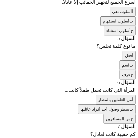
أسرع الجميع لتجهيز الحقائب إلا عادلا.
أ
أسلوب نفي
ب
أسلوب استفهام
ج
أسلوب استثناء
السؤال 5
ما نوع كلمة تجلس؟
أ
فعل
ب
اسم
ج
حرف
السؤال 6
المرأة التي كانت تحمل طفلاً كانت...
أ
من العاملين بالمطار
ب
تنتظر وصول أحد أفراد عائلتها
ج
من المسافرين
السؤال 7
كم حقيبة كانت لعادل؟