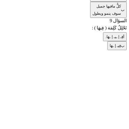
كلُّ مافيها جميل
ب
سوف ينمو ويطول
السؤال 9
تَحْلِلُ كَلِمَة ( فِيهَا ) :
أ
فِـ | ـيـ | ـهَا.
ب
فِيـ | ـهَا