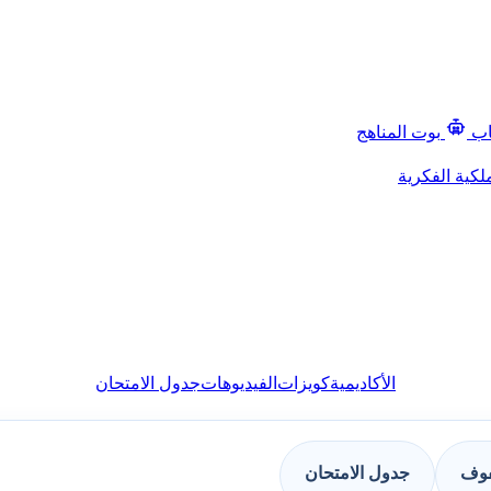
اب
بوت المناهج
لكية الفكرية
الأكاديمية
كويزات
الفيديوهات
جدول الامتحان
فوف
جدول الامتحان