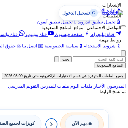
الإشعارات
🔔
إدارة الإشعارات
G
تسجيل الدخول
التطبيقات
🤖
تحميل تطبيق أندرويد

تحميل تطبيق آيفون
التواصل الاجتماعي | موقع المناهج السعودية
قناة تيليجرام
صفحة فيسبوك
قناة يوتيوب
قناة واتس
روابط مهمة
📄
شروط الاستخدام
🔒
سياسة الخصوصية
✉️
اتصل بنا
⚖️
حقوق الم
بحث
المناهج السعودية
جميع الملفات المتوفرة في قسم الاختبارات الإلكترونية حتى تاريخ 09-08-2026
المدرسون
الأخبار
ملفات اليوم
ملفات للمدرس
التقويم المدرسي
تم نسخ الرابط
كويزات لجميع الص
🔥
مهم الآن