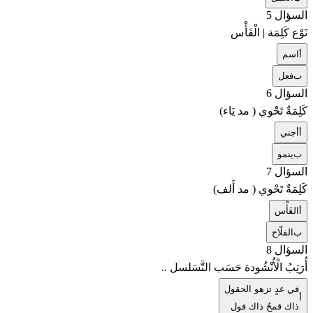
السؤال 5
نَوْع كَلِمَة | الْفَأْس
أ
اسم
ب
فعل
السؤال 6
كَلِمَةٌ تَحْوي ( مد يَاء)
أ
أجني
ب
ينمو
السؤال 7
كَلِمَةٌ تَحْوي ( مد أَلف)
أ
الفَأْس
ب
الفلّاح
السؤال 8
أُرَتِبُ الْأُنْشُودة حَسَب التَّسَلسل ..
في غدٍ تزهو الحقول
أ
ذاك قمحٌ ذاك فول