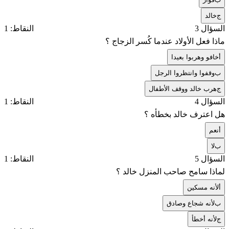
ج
خالد
السؤال 3
النقاط: 1
ماذا فعل الأولاد عندما كُسر الزجاج ؟
أ
خافو وهربوا بعيدا
ب
وقفوا وانتظروا الرجل
ج
هرب خالد ووقف الأطفال
السؤال 4
النقاط: 1
هل اعترف خالد بخطأه ؟
أ
نعم
ب
لا
السؤال 5
النقاط: 1
لماذا سامح صاحب المنزل خالد ؟
أ
لأنه مسكين
ب
لأنه شجاع وصادق
ج
لأنه أخطأ