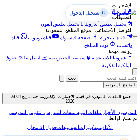
الإشعارات
🔔
إدارة الإشعارات
G
تسجيل الدخول
التطبيقات
🤖
تحميل تطبيق أندرويد

تحميل تطبيق آيفون
التواصل الاجتماعي | موقع المناهج السعودية
قناة تيليجرام
صفحة فيسبوك
قناة يوتيوب
قناة
واتساب
بوت المناهج
روابط مهمة
📄
شروط الاستخدام
🔒
سياسة الخصوصية
✉️
اتصل بنا
⚖️
حقوق
الملكية الفكرية
بحث
المناهج السعودية
جميع الملفات المتوفرة في قسم الاختبارات الإلكترونية حتى تاريخ 08-08-
2026
المدرسون
الأخبار
ملفات اليوم
ملفات للمدرس
التقويم المدرسي
تم نسخ الرابط
الأكاديمية
كويزات
الفيديوهات
جدول الامتحان