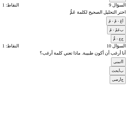
السؤال 9
النقاط: 1
اختر التحليل الصحيح لكلمة عَمُّ
أ
عَ - مْ - مُ
ب
عَمْ - مُ
ج
ع - مُّ
السؤال 10
النقاط: 1
أنا أرغب أن أكون طبيبة. ماذا تعني كلمة أرغب؟
أ
أتمنى
ب
أبحث
ج
أرضى