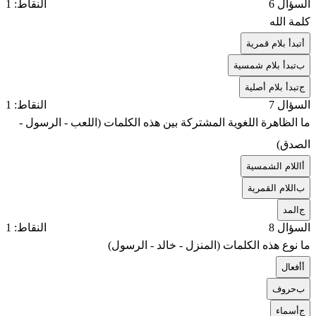
السؤال 6
النقاط: 1
كلمة الله
أ
تبدأ بلام قمرية
ب
تبدأ بلام شمسية
ج
تبدأ بلام أصلية
السؤال 7
النقاط: 1
ما الظاهرة اللغوية المشتركة بين هذه الكلمات (اللعب - الرسول -
الصدق)
أ
اللام الشمسية
ب
اللام القمرية
ج
المد
السؤال 8
النقاط: 1
ما نوع هذه الكلمات (المنزل - خالد - الرسول)
أ
أفعال
ب
حروف
ج
أسماء