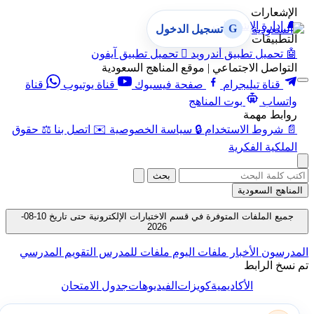
الإشعارات
🔔
إدارة الإشعارات
G
تسجيل الدخول
التطبيقات
🤖
تحميل تطبيق أندرويد

تحميل تطبيق آيفون
التواصل الاجتماعي | موقع المناهج السعودية
قناة تيليجرام
صفحة فيسبوك
قناة يوتيوب
قناة
واتساب
بوت المناهج
روابط مهمة
📄
شروط الاستخدام
🔒
سياسة الخصوصية
✉️
اتصل بنا
⚖️
حقوق
الملكية الفكرية
بحث
المناهج السعودية
جميع الملفات المتوفرة في قسم الاختبارات الإلكترونية حتى تاريخ 10-08-
2026
المدرسون
الأخبار
ملفات اليوم
ملفات للمدرس
التقويم المدرسي
تم نسخ الرابط
الأكاديمية
كويزات
الفيديوهات
جدول الامتحان