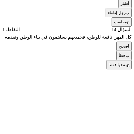
أ
طيار
ب
رجل إطفاء
ج
محاسب
السؤال 14
النقاط: 1
كل المهن نافعة للوطن، فجميعهم يساهمون في بناء الوطن وتقدمه
أ
صحيح
ب
خطأ
ج
بعضها فقط