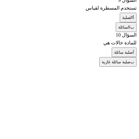
السؤال 9
تستخدم المسطرة لقياس
أ
الصلبة
ب
السائلة
السؤال 10
للمادة حالات هي
أ
صلبة سائلة
ب
صلبة سائلة غازية