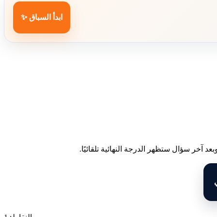
ابدأ السباق ✨
د آخر سؤال ستظهر الدرجة النهائية تلقائيًا.