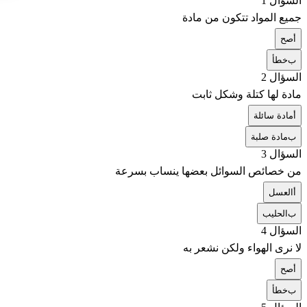
السؤال 1
جميع المواد تتكون من مادة
أ
صح
ب
خطأ
السؤال 2
مادة لها كتلة وشكل ثابت
أ
مادة سائلة
ب
مادة صلبة
السؤال 3
من خصائص السوائل بعضها ينساب بسرعة
أ
العسل
ب
الحليب
السؤال 4
لا نرى الهواء ولكن نشعر به
أ
صح
ب
خطأ