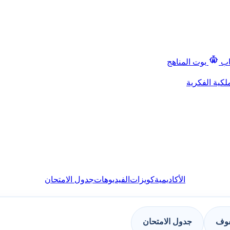
اب
بوت المناهج
لكية الفكرية
الأكاديمية
كويزات
الفيديوهات
جدول الامتحان
فوف
جدول الامتحان