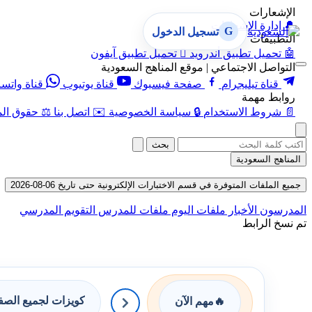
الإشعارات
🔔
إدارة الإشعارات
G
تسجيل الدخول
التطبيقات
🤖
تحميل تطبيق أندرويد

تحميل تطبيق آيفون
التواصل الاجتماعي | موقع المناهج السعودية
قناة تيليجرام
صفحة فيسبوك
قناة يوتيوب
قناة واتس
روابط مهمة
📄
شروط الاستخدام
🔒
سياسة الخصوصية
✉️
اتصل بنا
⚖️
حقوق الم
بحث
المناهج السعودية
جميع الملفات المتوفرة في قسم الاختبارات الإلكترونية حتى تاريخ 06-08-2026
المدرسون
الأخبار
ملفات اليوم
ملفات للمدرس
التقويم المدرسي
تم نسخ الرابط
كويزات لجميع الص
🔥
مهم الآن