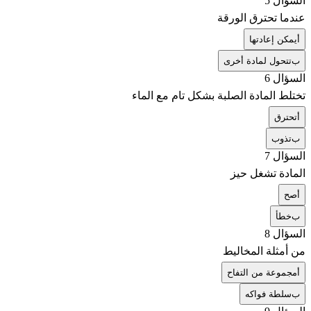
السؤال 5
عندما تحترق الورقة
أ
يمكن إعادتها
ب
تتحول لمادة أخرى
السؤال 6
تختلط المادة الصلبة بشكل تام مع الماء
أ
تحترق
ب
تذوب
السؤال 7
المادة تشغل حيز
أ
صح
ب
خطأ
السؤال 8
من أمثلة المخاليط
أ
مجموعة من التفاح
ب
سلطة فواكه