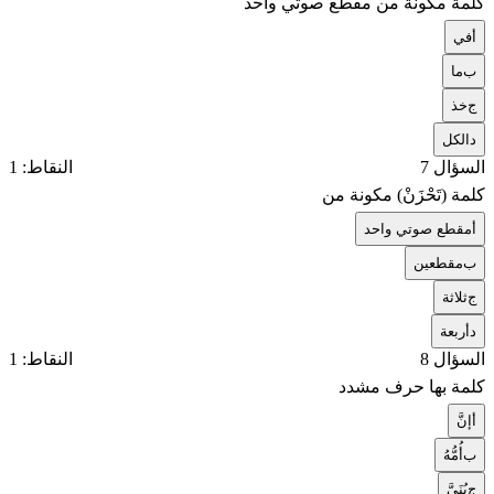
كلمة مكونة من مقطع صوتي واحد
أ
في
ب
ما
ج
خذ
د
الكل
السؤال 7
النقاط: 1
كلمة (تَحْزَنْ) مكونة من
أ
مقطع صوتي واحد
ب
مقطعين
ج
ثلاثة
د
أربعة
السؤال 8
النقاط: 1
كلمة بها حرف مشدد
أ
إنَّ
ب
أُمُّهُ
ج
بُنَيَّ