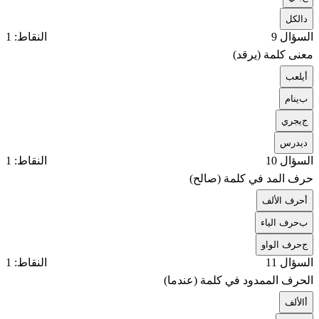
د
الكل
السؤال 9
النقاط: 1
معنى كلمة (يرقد)
أ
يلعب
ب
ينام
ج
يجري
د
يدرس
السؤال 10
النقاط: 1
حرف المد في كلمة (صالح)
أ
حرف الألف
ب
حرف الياء
ج
حرف الواو
السؤال 11
النقاط: 1
الحرف الممدود في كلمة (عندما)
أ
الألف