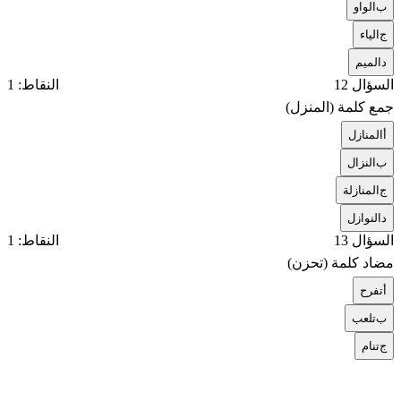
ب
الواو
ج
الياء
د
الميم
السؤال 12
النقاط: 1
جمع كلمة (المنزل)
أ
المنازل
ب
النزال
ج
المنازلة
د
النوازل
السؤال 13
النقاط: 1
مضاد كلمة (تحزن)
أ
تفرح
ب
تلعب
ج
تنام