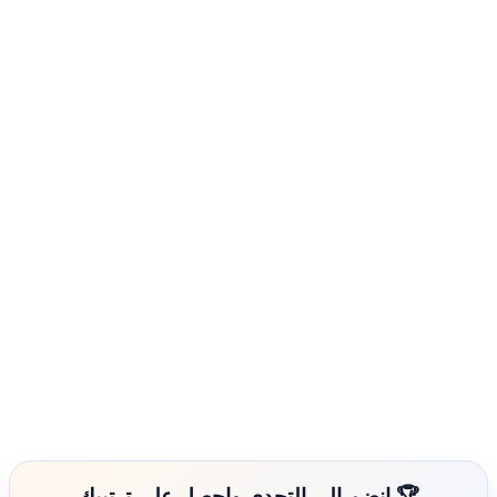
🏆 انضم إلى التحدي واحصل على ترتيبك