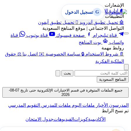
الإشعارات
🔔
إدارة الإشعارات
G
تسجيل الدخول
التطبيقات
🤖
تحميل تطبيق أندرويد

تحميل تطبيق آيفون
التواصل الاجتماعي | موقع المناهج السعودية
قناة تيليجرام
صفحة فيسبوك
قناة يوتيوب
قناة
واتساب
بوت المناهج
روابط مهمة
📄
شروط الاستخدام
🔒
سياسة الخصوصية
✉️
اتصل بنا
⚖️
حقوق
الملكية الفكرية
بحث
المناهج السعودية
جميع الملفات المتوفرة في قسم الاختبارات الإلكترونية حتى تاريخ 07-08-
2026
المدرسون
الأخبار
ملفات اليوم
ملفات للمدرس
التقويم المدرسي
تم نسخ الرابط
الأكاديمية
كويزات
الفيديوهات
جدول الامتحان