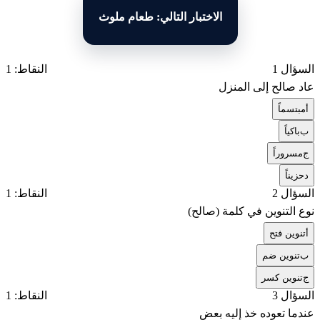
الاختبار التالي: طعام ملوث
السؤال 1
النقاط: 1
عاد صالح إلى المنزل
أ
مبتسماً
ب
باكياً
ج
مسروراً
د
حزيناً
السؤال 2
النقاط: 1
نوع التنوين في كلمة (صالح)
أ
تنوين فتح
ب
تنوين ضم
ج
تنوين كسر
السؤال 3
النقاط: 1
عندما تعوده خذ إليه بعض