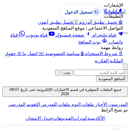
الإشعارات
🔔
إدارة الإشعارات
G
تسجيل الدخول
التطبيقات
🤖
تحميل تطبيق أندرويد

تحميل تطبيق آيفون
التواصل الاجتماعي | موقع المناهج السعودية
قناة تيليجرام
صفحة فيسبوك
قناة يوتيوب
قناة
واتساب
بوت المناهج
روابط مهمة
📄
شروط الاستخدام
🔒
سياسة الخصوصية
✉️
اتصل بنا
⚖️
حقوق
الملكية الفكرية
بحث
المناهج السعودية
جميع الملفات المتوفرة في قسم الاختبارات الإلكترونية حتى تاريخ 07-08-
2026
المدرسون
الأخبار
ملفات اليوم
ملفات للمدرس
التقويم المدرسي
تم نسخ الرابط
الأكاديمية
كويزات
الفيديوهات
جدول الامتحان