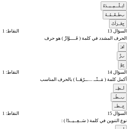
أ
تِــلْـــمِــيــذَةٌ
ب
طَــعْــمُــهُ
ج
قَــرَأَتْ
السؤال 13
النقاط: 1
الحرف المشدد في كلمة ( فَــــوَّازٌ ) هو حرف
أ
فـَ
ب
زَّ
ج
وَّ
السؤال 14
النقاط: 1
أكمل كلمة ( مَــنْــ ....ــرُهَــا ) بالحرف المناسب
أ
ــظِــ
ب
ــظُــ
ج
ــظَــ
السؤال 15
النقاط: 1
نوع التنوين في كلمة ( سَــعِــيــدًا ) :