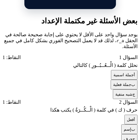
بعض الأسئلة غير مكتملة الإعداد
يوجد سؤال واحد على الأقل لا يحتوي على إجابة صحيحة صالحة في
الحقل
، لذلك قد لا يعمل التصحيح الفوري بشكل كامل في جميع
r_a
الأسئلة.
السؤال 1
النقاط: 1
نحلل كلمة ( الْــعُــبُــورِ ) كالتالي
أ
جملة اسمية
ب
جملة فعلية
ج
شبه منفية
السؤال 2
النقاط: 1
حرف ( ك ) في كلمة ( الْــكُــرَةُ ) يكتب هكذا
أ
فعل
ب
إسم
ج
حرف