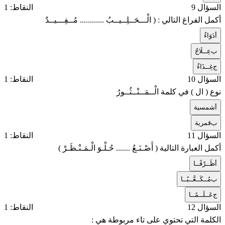
السؤال 9
النقاط: 1
أكمل الفراغ التالي : ( الْـــحَــلِــيــبُ ............ مُــفِـــيــدٌ
أ
دَوَاءٌ
ب
عِــلَاجٌ
ج
غِــذَاءٌ
السؤال 10
النقاط: 1
نوع ( ال ) في كلمة الْــمَــنْــثُــورُ
أ
شمسية
ب
قمرية
السؤال 11
النقاط: 1
أكمل العبارة التالية ( أَصْـنَـعُ ....... حُـلْـوَ الْـمَـنْـظَـرْ )
أ
ظَــرْفًــا
ب
مُــكَــعَّــبًــا
ج
عَــلَــمًــا
السؤال 12
النقاط: 1
الكلمة التي تحتوي على تاء مربوطة هي :