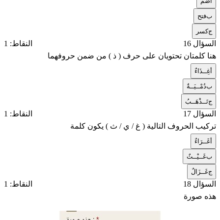
أ
ضم
ب
فتح
ج
كسر
السؤال 16
النقاط: 1
هنا كلمتان تحتويان على حرف ( ذ ) من ضمن حروفهما
أ
غِــذَاءٌ
ب
دُمْــيَــةٌ
ج
تَــذْهَــبُ
السؤال 17
النقاط: 1
تركيب الحروف التالية ( غ / ي / ث ) يكون كلمة
أ
غَــرَاءٌ
ب
غَــيْــثٌ
ج
غَــزَالٌ
السؤال 18
النقاط: 1
هذه صورة