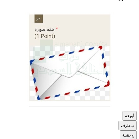
أ
ورقة
ب
ظرف
ج
حقيبة