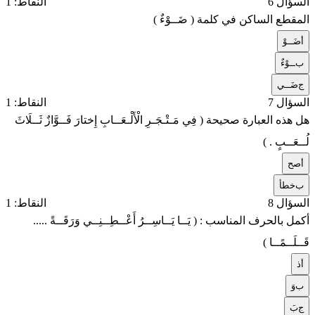
السؤال 6
النقاط: 1
المقطع الساكن في كلمة ( ضَــوْءٌ )
أ
ضَــوْ
ب
ــوْءٌ
ج
ضَــي
السؤال 7
النقاط: 1
هل هذه العبارة صحيحة ( فِي مَـتْـجَـرِ الْأَلْـعَــابِ إِختارَ فَــوَّازٌ ثَــلَاثَ
لُــعَــبٍ . )
أ
صح
ب
خطأ
السؤال 8
النقاط: 1
أكمل بالحرف المناسب : ( يَــا يَــاسِــرُ أَعْــطِــنِــي وَرَقَــةً .....
قَــلَــمًــا )
أ
ذ
ب
وَ
ج
بَ