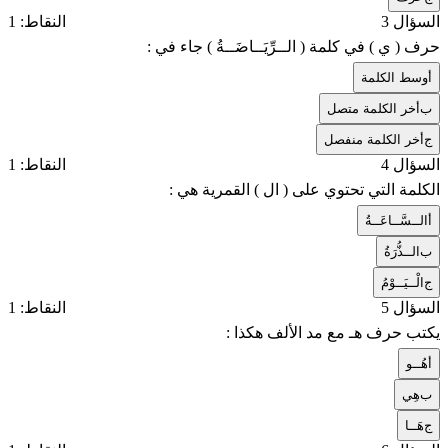
السؤال 3
النقاط: 1
حرف ( ي ) في كلمة ( الــرِّيَــاضَــةُ ) جاء في :
أ
وسط الكلمة
ب
أخر الكلمة متصل
ج
أخر الكلمة منفصل
السؤال 4
النقاط: 1
الكلمة التي تحتوي على ( ال ) القمرية هي :
أ
الــسَّــاعَــةُ
ب
الــذُّرَةُ
ج
الْــيَــوْمُ
السؤال 5
النقاط: 1
يكتب حرف هـ مع مد الألف هكذا :
أ
هُــو
ب
هِي
ج
هَــا