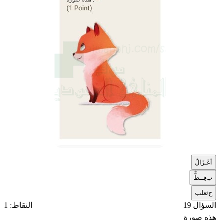
أ
غَـزَالٌ
ب
قِــطٌّ
ج
ثعلب
السؤال 19
النقاط: 1
هذه صورة