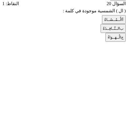
السؤال 20
النقاط: 1
( ال ) الشمسية موجودة في كلمة :
أ
الْــمُــشَــاةُ
ب
الــنَّــافِــذَةُ
ج
الْــهَــوَاءُ