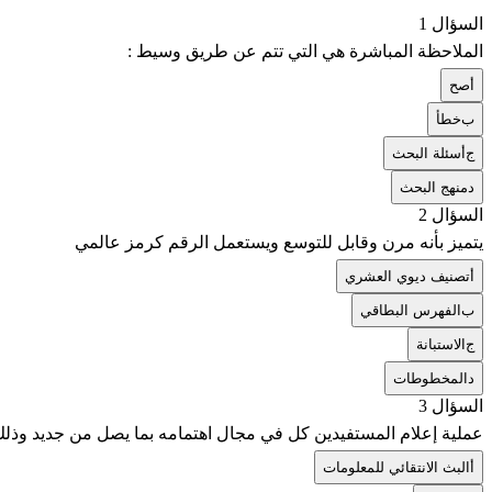
السؤال 1
الملاحظة المباشرة هي التي تتم عن طريق وسيط :
أ
صح
ب
خطأ
ج
أسئلة البحث
د
منهج البحث
السؤال 2
يتميز بأنه مرن وقابل للتوسع ويستعمل الرقم كرمز عالمي
أ
تصنيف ديوي العشري
ب
الفهرس البطاقي
ج
الاستبانة
د
المخطوطات
السؤال 3
عملية إعلام المستفيدين كل في مجال اهتمامه بما يصل من جديد وذلك 
أ
البث الانتقائي للمعلومات