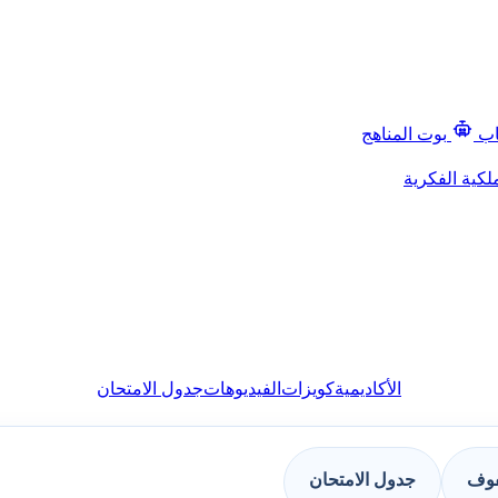
اب
بوت المناهج
لكية الفكرية
الأكاديمية
كويزات
الفيديوهات
جدول الامتحان
فوف
جدول الامتحان