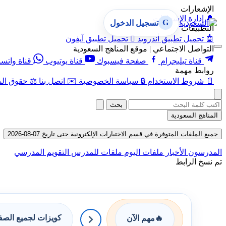
الإشعارات
🔔
إدارة الإشعارات
G
تسجيل الدخول
التطبيقات
🤖
تحميل تطبيق أندرويد

تحميل تطبيق آيفون
التواصل الاجتماعي | موقع المناهج السعودية
قناة تيليجرام
صفحة فيسبوك
قناة يوتيوب
قناة واتس
روابط مهمة
📄
شروط الاستخدام
🔒
سياسة الخصوصية
✉️
اتصل بنا
⚖️
حقوق الم
بحث
المناهج السعودية
جميع الملفات المتوفرة في قسم الاختبارات الإلكترونية حتى تاريخ 07-08-2026
المدرسون
الأخبار
ملفات اليوم
ملفات للمدرس
التقويم المدرسي
تم نسخ الرابط
كويزات لجميع الص
🔥
مهم الآن