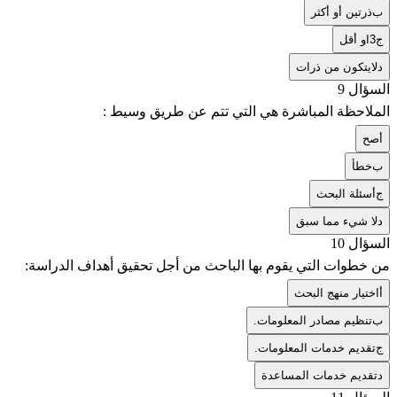
ب
ذرتين أو أكثر
ج
3او أقل
د
لايتكون من ذرات
السؤال 9
الملاحظة المباشرة هي التي تتم عن طريق وسيط :
أ
صح
ب
خطأ
ج
أسئلة البحث
د
لا شيء مما سبق
السؤال 10
من خطوات التي يقوم بها الباحث من أجل تحقيق أهداف الدراسة:
أ
اختيار منهج البحث
ب
تنظيم مصادر المعلومات.
ج
تقديم خدمات المعلومات.
د
تقديم خدمات المساعدة