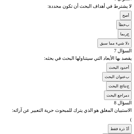
لا يشترط في أهداف البحث أن تكون محددة:
أ
صح
ب
خطأ
ج
ربما
د
لا شيء مما سبق
السؤال 7
يقصد بها الأبعاد التي سيتناولها البحث في بحثه:
أ
حدود البحث
ب
عنوان البحث
ج
نتائج البحث
د
مراجع البحث
السؤال 8
الاستبيان المغلق هو الذي يترك للمبحوث حرية التعبير عن آرائه:
(
أ
1 ذرة فقط