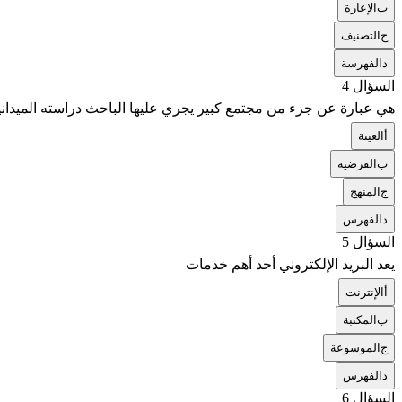
ب
الإعارة
ج
التصنيف
د
الفهرسة
السؤال 4
هي عبارة عن جزء من مجتمع كبير يجري عليها الباحث دراسته الميداني
أ
العينة
ب
الفرضية
ج
المنهج
د
الفهرس
السؤال 5
يعد البريد الإلكتروني أحد أهم خدمات
أ
الإنترنت
ب
المكتبة
ج
الموسوعة
د
الفهرس
السؤال 6