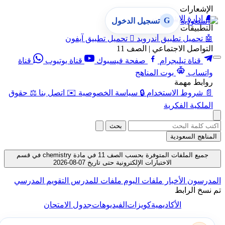
الإشعارات
🔔
إدارة الإشعارات
G
تسجيل الدخول
التطبيقات
🤖
تحميل تطبيق أندرويد

تحميل تطبيق آيفون
التواصل الاجتماعي | الصف 11
قناة تيليجرام
صفحة فيسبوك
قناة يوتيوب
قناة
واتساب
بوت المناهج
روابط مهمة
📄
شروط الاستخدام
🔒
سياسة الخصوصية
✉️
اتصل بنا
⚖️
حقوق
الملكية الفكرية
بحث
المناهج السعودية
جميع الملفات المتوفرة بحسب الصف 11 في مادة chemistry في قسم
الاختبارات الإلكترونية حتى تاريخ 07-08-2026
المدرسون
الأخبار
ملفات اليوم
ملفات للمدرس
التقويم المدرسي
تم نسخ الرابط
الأكاديمية
كويزات
الفيديوهات
جدول الامتحان