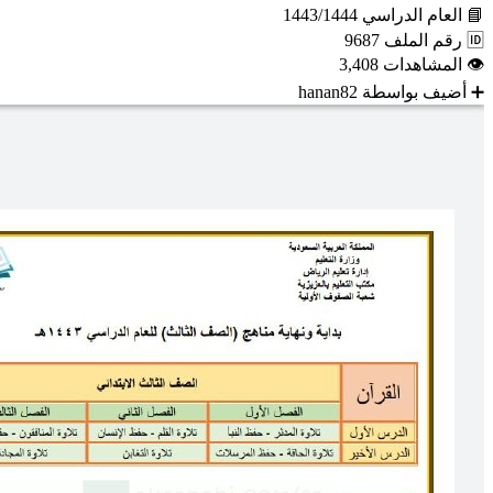
📘
العام الدراسي
1443/1444
🆔
رقم الملف
9687
👁
المشاهدات
3,408
➕
أضيف بواسطة
hanan82