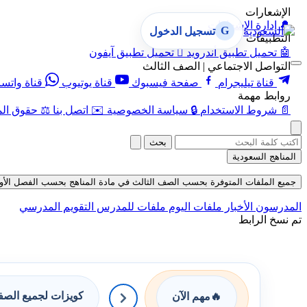
الإشعارات
🔔
إدارة الإشعارات
G
تسجيل الدخول
التطبيقات
🤖
تحميل تطبيق أندرويد

تحميل تطبيق آيفون
التواصل الاجتماعي | الصف الثالث
قناة تيليجرام
صفحة فيسبوك
قناة يوتيوب
قناة واتس
روابط مهمة
📄
شروط الاستخدام
🔒
سياسة الخصوصية
✉️
اتصل بنا
⚖️
حقوق الم
بحث
المناهج السعودية
جميع الملفات المتوفرة بحسب الصف الثالث في مادة المناهج بحسب الفصل الأول في قس
المدرسون
الأخبار
ملفات اليوم
ملفات للمدرس
التقويم المدرسي
تم نسخ الرابط
كويزات لجميع الص
🔥
مهم الآن