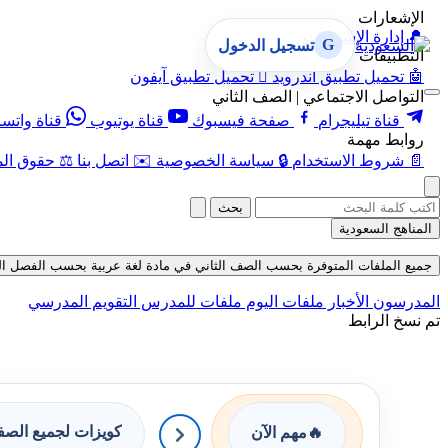
الإشعارات
🔔
إدارة الإشعارات
G
تسجيل الدخول
التطبيقات
🤖
تحميل تطبيق أندرويد

تحميل تطبيق آيفون
التواصل الاجتماعي | الصف الثاني
قناة تيليجرام
صفحة فيسبوك
قناة يوتيوب
قناة واتس
روابط مهمة
📄
شروط الاستخدام
🔒
سياسة الخصوصية
✉️
اتصل بنا
⚖️
حقوق الم
بحث
المناهج السعودية
جميع الملفات المتوفرة بحسب الصف الثاني في مادة لغة عربية بحسب الفصل الثاني في
المدرسون
الأخبار
ملفات اليوم
ملفات للمدرس
التقويم المدرسي
تم نسخ الرابط
كويزات لجميع الص
🔥
مهم الآن