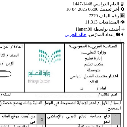
📘
العام الدراسي
1446-1447
🔄
آخر تحديث
06:06 2025-04-10
🆔
رقم الملف
7279
👁
المشاهدات
11,313
➕
أضيف بواسطة
Hanan80
👨‍🏫
إعداد المدرّس:
خالد الحربي