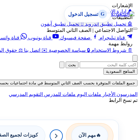
الإشعارات
🔔
إدارة الإشعارات
G
تسجيل الدخول
التطبيقات
🤖
تحميل تطبيق أندرويد

تحميل تطبيق آيفون
التواصل الاجتماعي | الصف الثاني المتوسط
قناة تيليجرام
صفحة فيسبوك
قناة يوتيوب
قناة واتس
روابط مهمة
📄
شروط الاستخدام
🔒
سياسة الخصوصية
✉️
اتصل بنا
⚖️
حقوق الم
بحث
المناهج السعودية
جميع الملفات المتوفرة بحسب الصف الثاني المتوسط في مادة اجتماعيات بحسب الفصل 
المدرسون
الأخبار
ملفات اليوم
ملفات للمدرس
التقويم المدرسي
تم نسخ الرابط
كويزات لجميع الص
🔥
مهم الآن