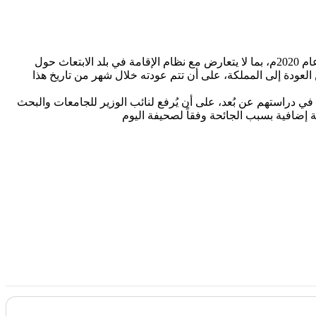
التعليم الدكتور حمد بن محمد آل الشيخ، باستمرار الموافقة للمبتعثين على الدراسة عن بُعد في جميع المراحل الدراسية حتى نهاية عام 2020م، بما لا يتعارض مع نظام الإقامة في بلد الابتعاث حول
لصيف لعام 2020م، وما زال في بلد الابتعاث ولم يتمكن من العودة إلى المملكة، على أن تتم عودته خلال شهر من تاريخ هذا
ي دراستهم عن بُعد، على أن يُرفع لنائب الوزير للجامعات والبحث
 إضافية بسبب الجائحة وفقاً لصحيفة اليوم