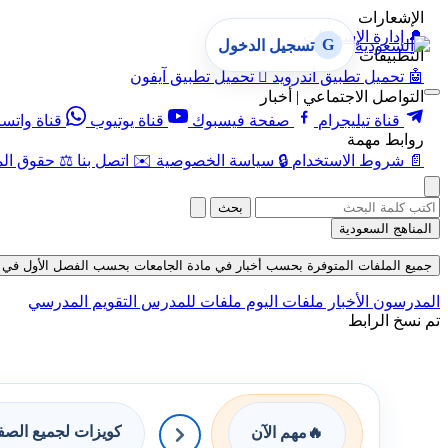
الإشعارات
🔔
إدارة الإشعارات
G
تسجيل الدخول
التطبيقات
🤖
تحميل تطبيق أندرويد

تحميل تطبيق آيفون
التواصل الاجتماعي | أخبار
قناة تيليجرام
صفحة فيسبوك
قناة يوتيوب
قناة واتس
روابط مهمة
📄
شروط الاستخدام
🔒
سياسة الخصوصية
✉️
اتصل بنا
⚖️
حقوق الم
بحث
المناهج السعودية
جميع الملفات المتوفرة بحسب أخبار في مادة الجامعات بحسب الفصل الأول في قسم ملف
المدرسون
الأخبار
ملفات اليوم
ملفات للمدرس
التقويم المدرسي
تم نسخ الرابط
كويزات لجميع الص
🔥
مهم الآن