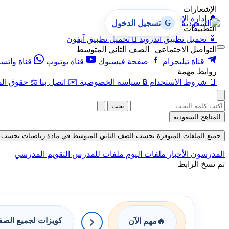
الإشعارات
🔔
إدارة الإشعارات
G
تسجيل الدخول
التطبيقات
🤖
تحميل تطبيق أندرويد

تحميل تطبيق آيفون
التواصل الاجتماعي | الصف الثاني المتوسط
قناة تيليجرام
صفحة فيسبوك
قناة يوتيوب
قناة واتس
روابط مهمة
📄
شروط الاستخدام
🔒
سياسة الخصوصية
✉️
اتصل بنا
⚖️
حقوق الم
بحث
المناهج السعودية
جميع الملفات المتوفرة بحسب الصف الثاني المتوسط في مادة رياضيات بحسب الفصل ا
المدرسون
الأخبار
ملفات اليوم
ملفات للمدرس
التقويم المدرسي
تم نسخ الرابط
كويزات لجميع الص
🔥
مهم الآن