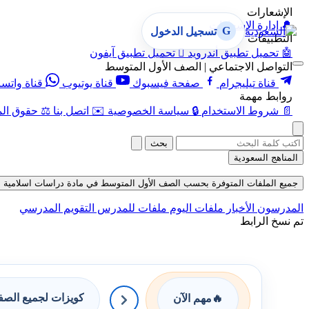
الإشعارات
🔔
إدارة الإشعارات
G
تسجيل الدخول
التطبيقات
🤖
تحميل تطبيق أندرويد

تحميل تطبيق آيفون
التواصل الاجتماعي | الصف الأول المتوسط
قناة تيليجرام
صفحة فيسبوك
قناة يوتيوب
قناة واتس
روابط مهمة
📄
شروط الاستخدام
🔒
سياسة الخصوصية
✉️
اتصل بنا
⚖️
حقوق الم
بحث
المناهج السعودية
جميع الملفات المتوفرة بحسب الصف الأول المتوسط في مادة دراسات اسلامية بحسب 
المدرسون
الأخبار
ملفات اليوم
ملفات للمدرس
التقويم المدرسي
تم نسخ الرابط
كويزات لجميع الص
🔥
مهم الآن