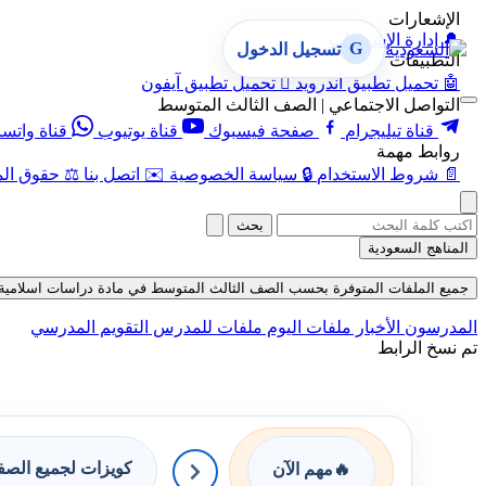
الإشعارات
🔔
إدارة الإشعارات
G
تسجيل الدخول
التطبيقات
🤖
تحميل تطبيق أندرويد

تحميل تطبيق آيفون
التواصل الاجتماعي | الصف الثالث المتوسط
قناة تيليجرام
صفحة فيسبوك
قناة يوتيوب
قناة واتس
روابط مهمة
📄
شروط الاستخدام
🔒
سياسة الخصوصية
✉️
اتصل بنا
⚖️
حقوق الم
بحث
المناهج السعودية
جميع الملفات المتوفرة بحسب الصف الثالث المتوسط في مادة دراسات اسلامية بحسب 
المدرسون
الأخبار
ملفات اليوم
ملفات للمدرس
التقويم المدرسي
تم نسخ الرابط
كويزات لجميع الص
🔥
مهم الآن