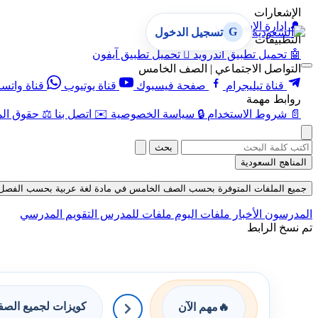
الإشعارات
🔔
إدارة الإشعارات
G
تسجيل الدخول
التطبيقات
🤖
تحميل تطبيق أندرويد

تحميل تطبيق آيفون
التواصل الاجتماعي | الصف الخامس
قناة تيليجرام
صفحة فيسبوك
قناة يوتيوب
قناة واتس
روابط مهمة
📄
شروط الاستخدام
🔒
سياسة الخصوصية
✉️
اتصل بنا
⚖️
حقوق الم
بحث
المناهج السعودية
جميع الملفات المتوفرة بحسب الصف الخامس في مادة لغة عربية بحسب الفصل الأول في
المدرسون
الأخبار
ملفات اليوم
ملفات للمدرس
التقويم المدرسي
تم نسخ الرابط
كويزات لجميع الص
🔥
مهم الآن