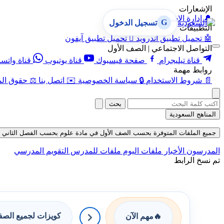
الإشعارات
🔔
إدارة الإشعارات
G
تسجيل الدخول
التطبيقات
🤖
تحميل تطبيق أندرويد

تحميل تطبيق آيفون
التواصل الاجتماعي | الصف الأول
قناة تيليجرام
صفحة فيسبوك
قناة يوتيوب
قناة واتس
روابط مهمة
📄
شروط الاستخدام
🔒
سياسة الخصوصية
✉️
اتصل بنا
⚖️
حقوق الم
بحث
المناهج السعودية
جميع الملفات المتوفرة بحسب الصف الأول في مادة علوم بحسب الفصل الثاني في قسم 
المدرسون
الأخبار
ملفات اليوم
ملفات للمدرس
التقويم المدرسي
تم نسخ الرابط
كويزات لجميع الص
🔥
مهم الآن