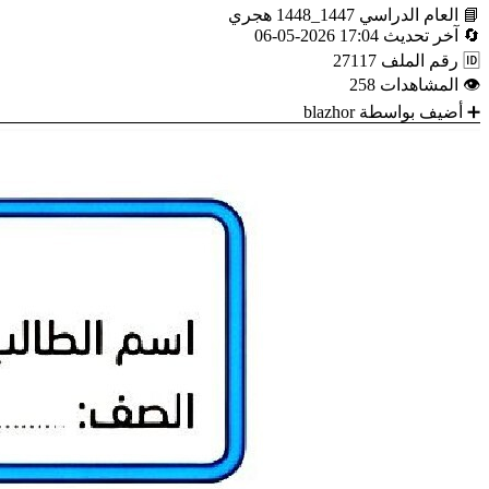
📘
العام الدراسي
1447_1448 هجري
🔄
آخر تحديث
17:04 2026-05-06
🆔
رقم الملف
27117
👁
المشاهدات
258
➕
أضيف بواسطة
blazhor