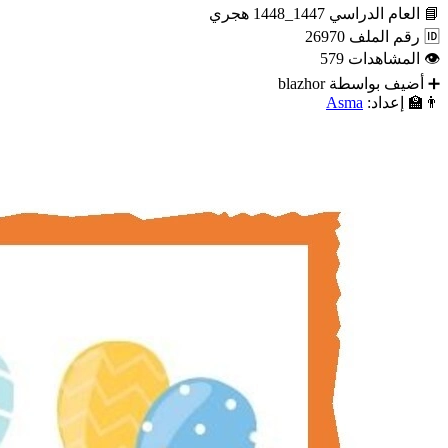
📘
العام الدراسي
1447_1448 هجري
🆔
رقم الملف
26970
👁
المشاهدات
579
➕
أضيف بواسطة
blazhor
👨‍🏫
إعداد:
Asma