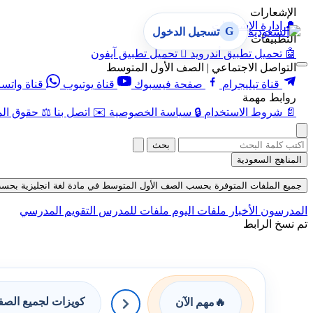
الإشعارات
🔔
إدارة الإشعارات
G
تسجيل الدخول
التطبيقات
🤖
تحميل تطبيق أندرويد

تحميل تطبيق آيفون
التواصل الاجتماعي | الصف الأول المتوسط
قناة تيليجرام
صفحة فيسبوك
قناة يوتيوب
قناة واتس
روابط مهمة
📄
شروط الاستخدام
🔒
سياسة الخصوصية
✉️
اتصل بنا
⚖️
حقوق الم
بحث
المناهج السعودية
جميع الملفات المتوفرة بحسب الصف الأول المتوسط في مادة لغة انجليزية بحسب الفصل
المدرسون
الأخبار
ملفات اليوم
ملفات للمدرس
التقويم المدرسي
تم نسخ الرابط
كويزات لجميع الص
🔥
مهم الآن