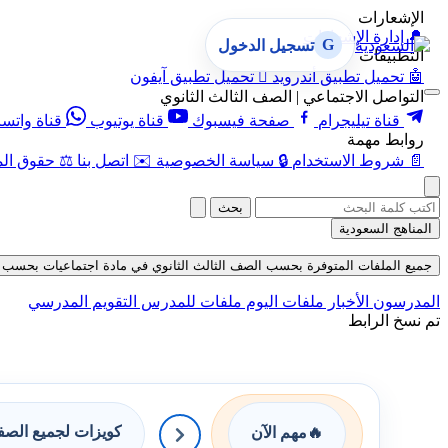
الإشعارات
🔔
إدارة الإشعارات
G
تسجيل الدخول
التطبيقات
🤖
تحميل تطبيق أندرويد

تحميل تطبيق آيفون
التواصل الاجتماعي | الصف الثالث الثانوي
قناة تيليجرام
صفحة فيسبوك
قناة يوتيوب
قناة واتس
روابط مهمة
📄
شروط الاستخدام
🔒
سياسة الخصوصية
✉️
اتصل بنا
⚖️
حقوق الم
بحث
المناهج السعودية
جميع الملفات المتوفرة بحسب الصف الثالث الثانوي في مادة اجتماعيات بحسب الفصل 
المدرسون
الأخبار
ملفات اليوم
ملفات للمدرس
التقويم المدرسي
تم نسخ الرابط
كويزات لجميع الص
🔥
مهم الآن