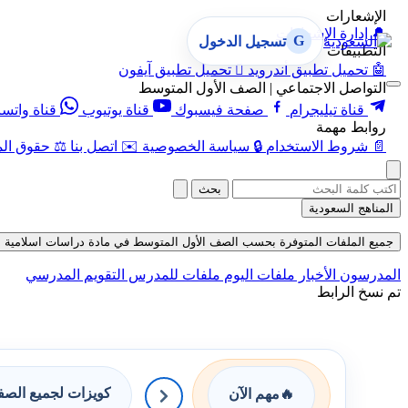
الإشعارات
🔔
إدارة الإشعارات
G
تسجيل الدخول
التطبيقات
🤖
تحميل تطبيق أندرويد

تحميل تطبيق آيفون
التواصل الاجتماعي | الصف الأول المتوسط
قناة تيليجرام
صفحة فيسبوك
قناة يوتيوب
قناة واتس
روابط مهمة
📄
شروط الاستخدام
🔒
سياسة الخصوصية
✉️
اتصل بنا
⚖️
حقوق الم
بحث
المناهج السعودية
جميع الملفات المتوفرة بحسب الصف الأول المتوسط في مادة دراسات اسلامية بحسب ا
المدرسون
الأخبار
ملفات اليوم
ملفات للمدرس
التقويم المدرسي
تم نسخ الرابط
كويزات لجميع الص
🔥
مهم الآن