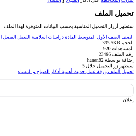
ثمرات
المحافظة
على أذكار
الصباح
و
المساء
تحميل الملف
ستظهر أزرار التحميل المناسبة بحسب البيانات المتوفرة لهذا الملف.
الصف
الصف الأول المتوسط
المادة
دراسات اسلامية
الفصل
الفصل ال
الحجم
395.5KB
المشاهدات
920
رقم الملف
23496
إضافة بواسطة
hanan82
سيظهر زر التحميل خلال
5
تحميل الملف
ورقة عمل حديث أهمية أذكار الصباح و المساء
إعلان