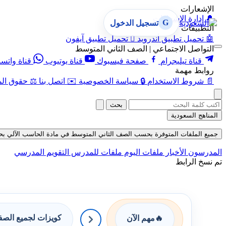
الإشعارات
🔔
إدارة الإشعارات
G
تسجيل الدخول
التطبيقات
🤖
تحميل تطبيق أندرويد

تحميل تطبيق آيفون
التواصل الاجتماعي | الصف الثاني المتوسط
قناة تيليجرام
صفحة فيسبوك
قناة يوتيوب
قناة واتس
روابط مهمة
📄
شروط الاستخدام
🔒
سياسة الخصوصية
✉️
اتصل بنا
⚖️
حقوق الم
بحث
المناهج السعودية
جميع الملفات المتوفرة بحسب الصف الثاني المتوسط في مادة الحاسب الآلي بحسب ال
المدرسون
الأخبار
ملفات اليوم
ملفات للمدرس
التقويم المدرسي
تم نسخ الرابط
كويزات لجميع الص
🔥
مهم الآن