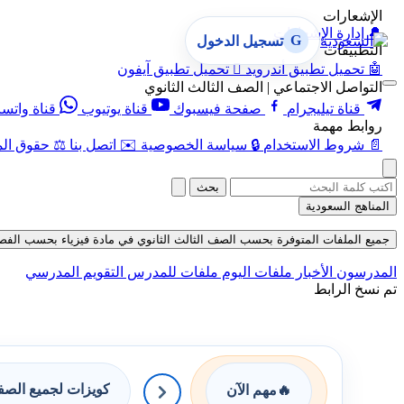
الإشعارات
🔔
إدارة الإشعارات
G
تسجيل الدخول
التطبيقات
🤖
تحميل تطبيق أندرويد

تحميل تطبيق آيفون
التواصل الاجتماعي | الصف الثالث الثانوي
قناة تيليجرام
صفحة فيسبوك
قناة يوتيوب
قناة واتس
روابط مهمة
📄
شروط الاستخدام
🔒
سياسة الخصوصية
✉️
اتصل بنا
⚖️
حقوق الم
بحث
المناهج السعودية
جميع الملفات المتوفرة بحسب الصف الثالث الثانوي في مادة فيزياء بحسب الفصل الثا
المدرسون
الأخبار
ملفات اليوم
ملفات للمدرس
التقويم المدرسي
تم نسخ الرابط
كويزات لجميع الص
🔥
مهم الآن