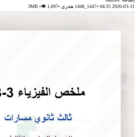
2026-03-31 04:35
•
1447_1448 هجري
•
👁 1,697
•
3MB