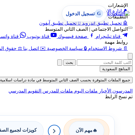
الإشعارات
🔔
إدارة الإشعارات
G
تسجيل الدخول
التطبيقات
🤖
تحميل تطبيق أندرويد

تحميل تطبيق آيفون
التواصل الاجتماعي | الصف الثاني المتوسط
قناة تيليجرام
صفحة فيسبوك
قناة يوتيوب
قناة واتس
روابط مهمة
📄
شروط الاستخدام
🔒
سياسة الخصوصية
✉️
اتصل بنا
⚖️
حقوق الم
بحث
المناهج السعودية
جميع الملفات المتوفرة بحسب الصف الثاني المتوسط في مادة دراسات اسلامية بحسب 
المدرسون
الأخبار
ملفات اليوم
ملفات للمدرس
التقويم المدرسي
تم نسخ الرابط
كويزات لجميع الص
🔥
مهم الآن