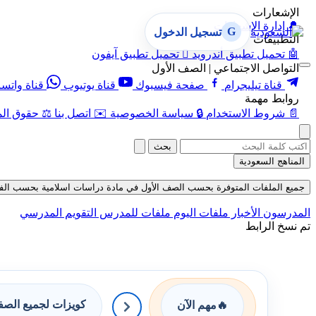
الإشعارات
🔔
إدارة الإشعارات
G
تسجيل الدخول
التطبيقات
🤖
تحميل تطبيق أندرويد

تحميل تطبيق آيفون
التواصل الاجتماعي | الصف الأول
قناة تيليجرام
صفحة فيسبوك
قناة يوتيوب
قناة واتس
روابط مهمة
📄
شروط الاستخدام
🔒
سياسة الخصوصية
✉️
اتصل بنا
⚖️
حقوق الم
بحث
المناهج السعودية
جميع الملفات المتوفرة بحسب الصف الأول في مادة دراسات اسلامية بحسب الفصل الث
المدرسون
الأخبار
ملفات اليوم
ملفات للمدرس
التقويم المدرسي
تم نسخ الرابط
كويزات لجميع الص
🔥
مهم الآن