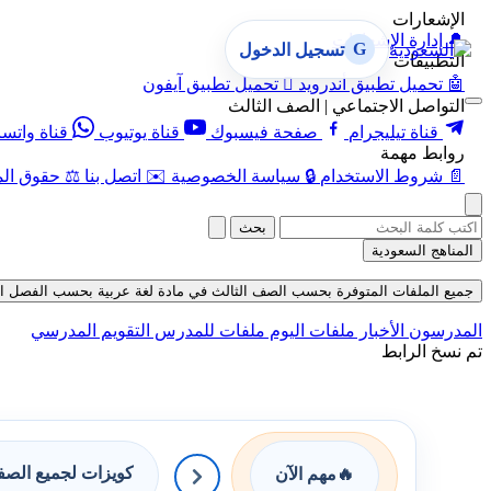
الإشعارات
🔔
إدارة الإشعارات
G
تسجيل الدخول
التطبيقات
🤖
تحميل تطبيق أندرويد

تحميل تطبيق آيفون
التواصل الاجتماعي | الصف الثالث
قناة تيليجرام
صفحة فيسبوك
قناة يوتيوب
قناة واتس
روابط مهمة
📄
شروط الاستخدام
🔒
سياسة الخصوصية
✉️
اتصل بنا
⚖️
حقوق الم
بحث
المناهج السعودية
جميع الملفات المتوفرة بحسب الصف الثالث في مادة لغة عربية بحسب الفصل الأول في 
المدرسون
الأخبار
ملفات اليوم
ملفات للمدرس
التقويم المدرسي
تم نسخ الرابط
كويزات لجميع الص
🔥
مهم الآن