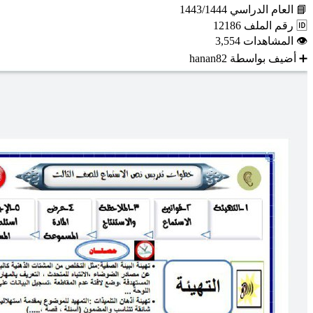
📘
العام الدراسي
1443/1444
🆔
رقم الملف
12186
👁
المشاهدات
3,554
➕
أضيف بواسطة
hanan82