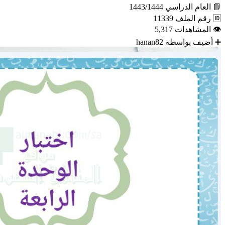
📘
العام الدراسي
1443/1444
🆔
رقم الملف
11339
👁
المشاهدات
5,317
➕
أضيف بواسطة
hanan82