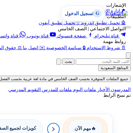
الإشعارات
🔔
إدارة الإشعارات
G
تسجيل الدخول
التطبيقات
🤖
تحميل تطبيق أندرويد

تحميل تطبيق آيفون
التواصل الاجتماعي | الصف الخامس
قناة تيليجرام
صفحة فيسبوك
قناة يوتيوب
قناة واتس
روابط مهمة
📄
شروط الاستخدام
🔒
سياسة الخصوصية
✉️
اتصل بنا
⚖️
حقوق الم
بحث
المناهج السعودية
جميع الملفات المتوفرة بحسب الصف الخامس في مادة لغة عربية بحسب الفصل الثاني 
المدرسون
الأخبار
ملفات اليوم
ملفات للمدرس
التقويم المدرسي
تم نسخ الرابط
كويزات لجميع الص
🔥
مهم الآن