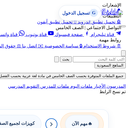
الإشعارات
🔔
إدارة الإشعارات
G
تسجيل الدخول
التطبيقات
🤖
تحميل تطبيق أندرويد

تحميل تطبيق آيفون
التواصل الاجتماعي | الصف الخامس
قناة تيليجرام
صفحة فيسبوك
قناة يوتيوب
قناة واتس
روابط مهمة
📄
شروط الاستخدام
🔒
سياسة الخصوصية
✉️
اتصل بنا
⚖️
حقوق الم
بحث
المناهج السعودية
جميع الملفات المتوفرة بحسب الصف الخامس في مادة لغة عربية بحسب الفصل الثاني 
المدرسون
الأخبار
ملفات اليوم
ملفات للمدرس
التقويم المدرسي
تم نسخ الرابط
كويزات لجميع الص
🔥
مهم الآن