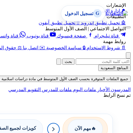
الإشعارات
🔔
إدارة الإشعارات
G
تسجيل الدخول
التطبيقات
🤖
تحميل تطبيق أندرويد

تحميل تطبيق آيفون
التواصل الاجتماعي | الصف الأول المتوسط
قناة تيليجرام
صفحة فيسبوك
قناة يوتيوب
قناة واتس
روابط مهمة
📄
شروط الاستخدام
🔒
سياسة الخصوصية
✉️
اتصل بنا
⚖️
حقوق الم
بحث
المناهج السعودية
جميع الملفات المتوفرة بحسب الصف الأول المتوسط في مادة دراسات اسلامية بحسب 
المدرسون
الأخبار
ملفات اليوم
ملفات للمدرس
التقويم المدرسي
تم نسخ الرابط
كويزات لجميع الص
🔥
مهم الآن