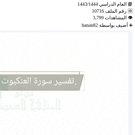
📘
العام الدراسي
1443/1444
🆔
رقم الملف
10716
👁
المشاهدات
3,799
➕
أضيف بواسطة
hanan82