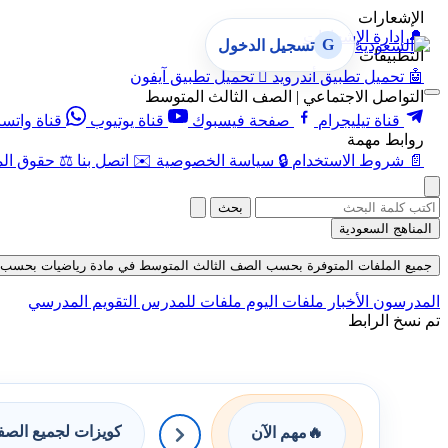
الإشعارات
🔔
إدارة الإشعارات
G
تسجيل الدخول
التطبيقات
🤖
تحميل تطبيق أندرويد

تحميل تطبيق آيفون
التواصل الاجتماعي | الصف الثالث المتوسط
قناة تيليجرام
صفحة فيسبوك
قناة يوتيوب
قناة واتس
روابط مهمة
📄
شروط الاستخدام
🔒
سياسة الخصوصية
✉️
اتصل بنا
⚖️
حقوق الم
بحث
المناهج السعودية
جميع الملفات المتوفرة بحسب الصف الثالث المتوسط في مادة رياضيات بحسب الفصل ال
المدرسون
الأخبار
ملفات اليوم
ملفات للمدرس
التقويم المدرسي
تم نسخ الرابط
كويزات لجميع الص
🔥
مهم الآن