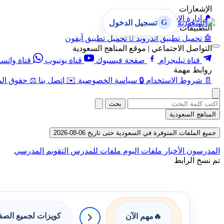
الإشعارات
🔔
إدارة الإشعارات
G
تسجيل الدخول
التطبيقات
🤖
تحميل تطبيق أندرويد

تحميل تطبيق آيفون
التواصل الاجتماعي | موقع المناهج السعودية
قناة تيليجرام
صفحة فيسبوك
قناة يوتيوب
قناة واتس
روابط مهمة
📄
شروط الاستخدام
🔒
سياسة الخصوصية
✉️
اتصل بنا
⚖️
حقوق الم
بحث
المناهج السعودية
جميع الملفات المتوفرة في السعودية حتى تاريخ 06-08-2026
المدرسون
الأخبار
ملفات اليوم
ملفات للمدرس
التقويم المدرسي
تم نسخ الرابط
كويزات لجميع الص
🔥
مهم الآن