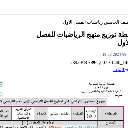
صف الخامس
رياضيات
الفصل الأول
ة توزيع منهج الرياضيات للفصل
أول
2024-08-11 1
•
👁 1,607
239.6KB
•
1445_
ح الملف