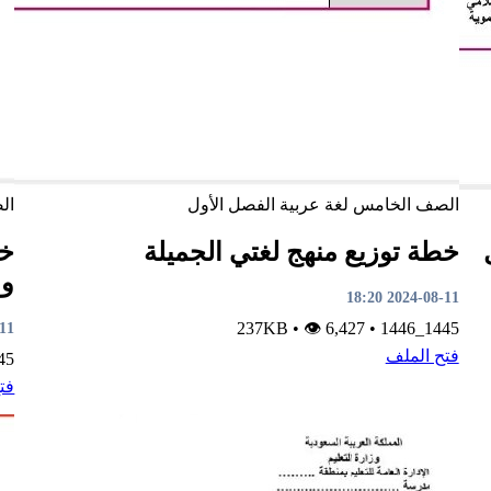
الصف الخامس
لغة عربية
الفصل الأول
ال
خطة توزيع منهج لغتي الجميلة
خط
وا
2024-08-11 18:20
•
👁 6,427
237KB
•
1445_1446
8:11
فتح الملف
1446
فت