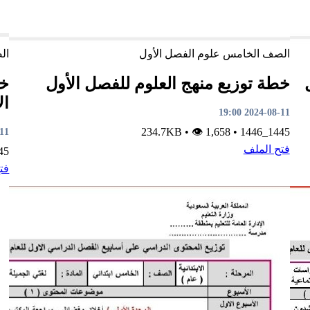
الصف الخامس
علوم
الفصل الأول
ال
خطة توزيع منهج العلوم للفصل الأول
خط
ال
2024-08-11 19:00
•
👁 1,658
234.7KB
•
1445_1446
8:53
فتح الملف
1446
فت