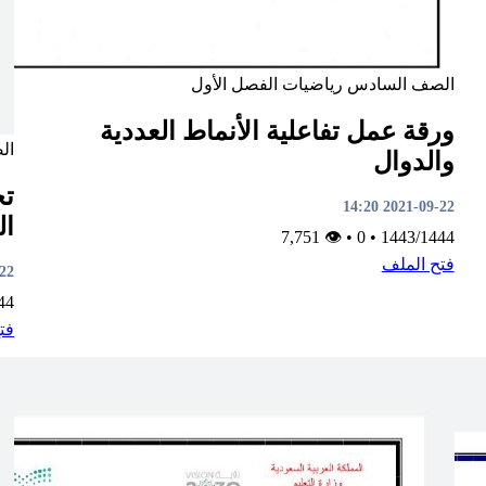
الصف السادس
رياضيات
الفصل الأول
ورقة عمل تفاعلية الأنماط العددية
ال
والدوال
تخ
2021-09-22 14:20
ال
👁 7,751
•
0
•
1443/1444
فتح الملف
2:53
44
فت