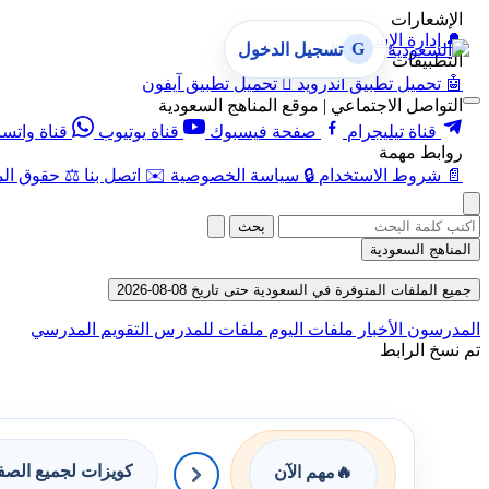
الإشعارات
🔔
إدارة الإشعارات
G
تسجيل الدخول
التطبيقات
🤖
تحميل تطبيق أندرويد

تحميل تطبيق آيفون
التواصل الاجتماعي | موقع المناهج السعودية
قناة تيليجرام
صفحة فيسبوك
قناة يوتيوب
قناة واتس
روابط مهمة
📄
شروط الاستخدام
🔒
سياسة الخصوصية
✉️
اتصل بنا
⚖️
حقوق الم
بحث
المناهج السعودية
جميع الملفات المتوفرة في السعودية حتى تاريخ 08-08-2026
المدرسون
الأخبار
ملفات اليوم
ملفات للمدرس
التقويم المدرسي
تم نسخ الرابط
كويزات لجميع الص
🔥
مهم الآن