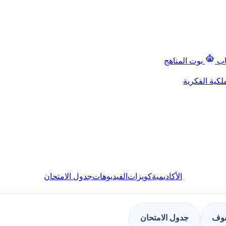
اب
بوت المناهج
لكية الفكرية
الأكاديمية
كويزات
الفيديوهات
جدول الامتحان
فوف
جدول الامتحان