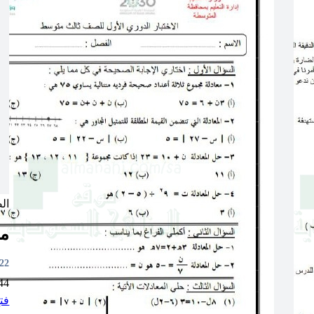
ال
مق
5:08
44
فت