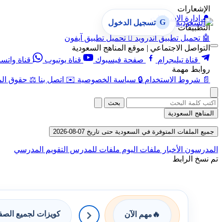
الإشعارات
🔔
إدارة الإشعارات
G
تسجيل الدخول
التطبيقات
🤖
تحميل تطبيق أندرويد

تحميل تطبيق آيفون
التواصل الاجتماعي | موقع المناهج السعودية
قناة تيليجرام
صفحة فيسبوك
قناة يوتيوب
قناة واتس
روابط مهمة
📄
شروط الاستخدام
🔒
سياسة الخصوصية
✉️
اتصل بنا
⚖️
حقوق الم
بحث
المناهج السعودية
جميع الملفات المتوفرة في السعودية حتى تاريخ 07-08-2026
المدرسون
الأخبار
ملفات اليوم
ملفات للمدرس
التقويم المدرسي
تم نسخ الرابط
كويزات لجميع الص
🔥
مهم الآن