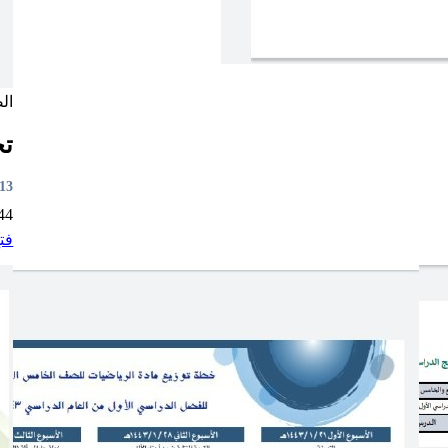
ال
تح
9:40
44
فت