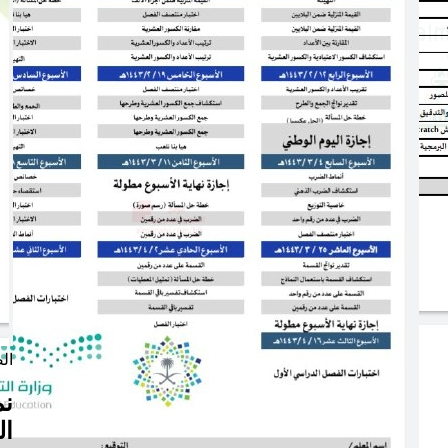
ال
نم
ال