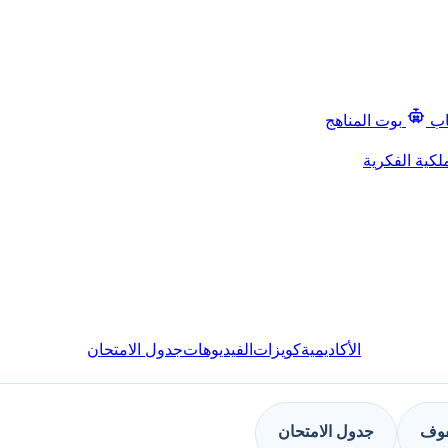
اب
بوت المناهج
لكية الفكرية
الأكاديمية
كويزات
الفيديوهات
جدول الامتحان
فوف
جدول الامتحان