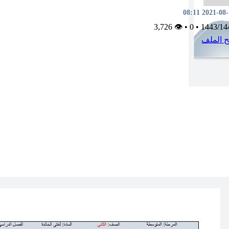
2021-08-13 0
👁 3,726
•
0
•
1443/14
ح الملف