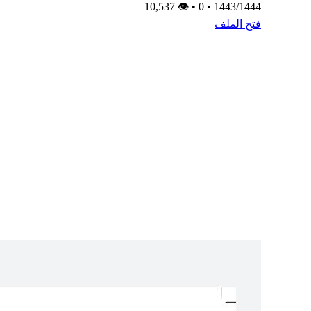
👁 10,537
•
0
•
1443/1444
فتح الملف