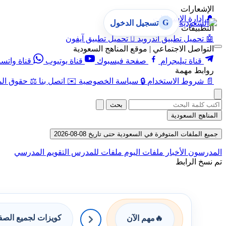
الإشعارات
🔔
إدارة الإشعارات
G
تسجيل الدخول
التطبيقات
🤖
تحميل تطبيق أندرويد

تحميل تطبيق آيفون
التواصل الاجتماعي | موقع المناهج السعودية
قناة تيليجرام
صفحة فيسبوك
قناة يوتيوب
قناة واتس
روابط مهمة
📄
شروط الاستخدام
🔒
سياسة الخصوصية
✉️
اتصل بنا
⚖️
حقوق الم
بحث
المناهج السعودية
جميع الملفات المتوفرة في السعودية حتى تاريخ 08-08-2026
المدرسون
الأخبار
ملفات اليوم
ملفات للمدرس
التقويم المدرسي
تم نسخ الرابط
كويزات لجميع الص
🔥
مهم الآن