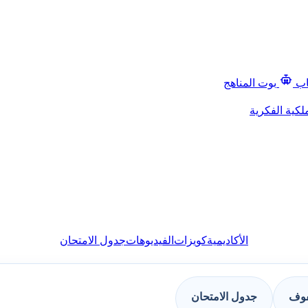
اب
بوت المناهج
لكية الفكرية
الأكاديمية
كويزات
الفيديوهات
جدول الامتحان
فوف
جدول الامتحان