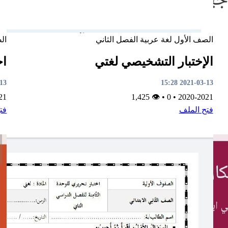
الصف الأول
لغة عربية
الفصل الثاني
ال
الإختبار التشخيصي لغتي
اخ
4:29
2021-03-13 15:28
21
👁 1,425
•
0
•
2020-2021
فتح الملف
فت