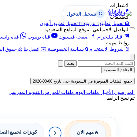
الإشعارات
🔔
إدارة الإشعارات
G
تسجيل الدخول
التطبيقات
🤖
تحميل تطبيق أندرويد

تحميل تطبيق آيفون
التواصل الاجتماعي | موقع المناهج السعودية
قناة تيليجرام
صفحة فيسبوك
قناة يوتيوب
قناة واتس
روابط مهمة
📄
شروط الاستخدام
🔒
سياسة الخصوصية
✉️
اتصل بنا
⚖️
حقوق الم
بحث
المناهج السعودية
جميع الملفات المتوفرة في السعودية حتى تاريخ 08-08-2026
المدرسون
الأخبار
ملفات اليوم
ملفات للمدرس
التقويم المدرسي
تم نسخ الرابط
كويزات لجميع الص
🔥
مهم الآن