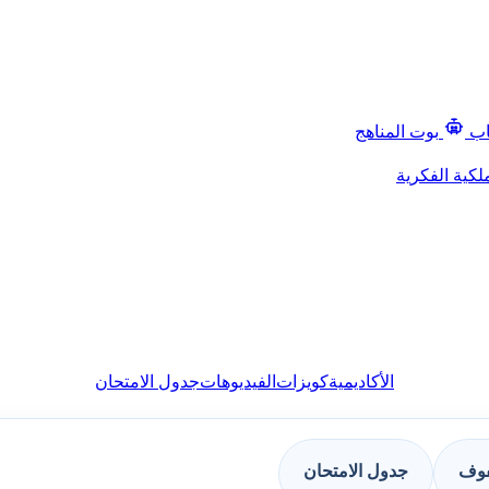
اب
بوت المناهج
لكية الفكرية
الأكاديمية
كويزات
الفيديوهات
جدول الامتحان
فوف
جدول الامتحان