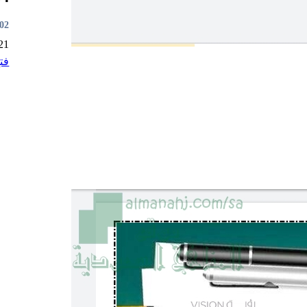
6:47
21
فت