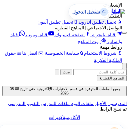
الإشعارات
🔔
إدارة الإشعارات
G
تسجيل الدخول
التطبيقات
🤖
تحميل تطبيق أندرويد

تحميل تطبيق آيفون
التواصل الاجتماعي | المناهج القطرية
قناة تيليجرام
صفحة فيسبوك
قناة يوتيوب
قناة
واتساب
بوت المناهج
روابط مهمة
📄
شروط الاستخدام
🔒
سياسة الخصوصية
✉️
اتصل بنا
⚖️
حقوق
الملكية الفكرية
بحث
المناهج القطرية
جميع الملفات المتوفرة في قسم الاختبارات الإلكترونية حتى تاريخ 08-08-
2026
المدرسون
الأخبار
ملفات اليوم
ملفات للمدرس
التقويم المدرسي
تم نسخ الرابط
الأكاديمية
كويزات