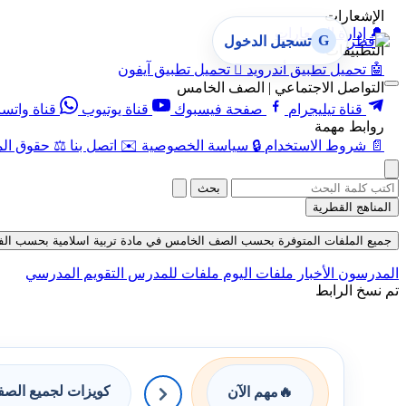
الإشعارات
🔔
إدارة الإشعارات
G
تسجيل الدخول
التطبيقات
🤖
تحميل تطبيق أندرويد

تحميل تطبيق آيفون
التواصل الاجتماعي | الصف الخامس
قناة تيليجرام
صفحة فيسبوك
قناة يوتيوب
قناة واتس
روابط مهمة
📄
شروط الاستخدام
🔒
سياسة الخصوصية
✉️
اتصل بنا
⚖️
حقوق الم
بحث
المناهج القطرية
جميع الملفات المتوفرة بحسب الصف الخامس في مادة تربية اسلامية بحسب الفصل الأو
المدرسون
الأخبار
ملفات اليوم
ملفات للمدرس
التقويم المدرسي
تم نسخ الرابط
كويزات لجميع الص
🔥
مهم الآن