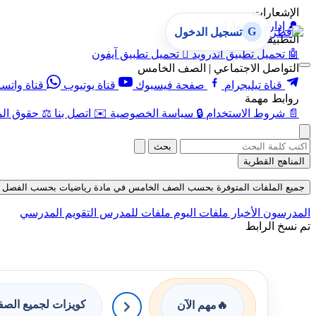
الإشعارات
🔔
إدارة الإشعارات
G
تسجيل الدخول
التطبيقات
🤖
تحميل تطبيق أندرويد

تحميل تطبيق آيفون
التواصل الاجتماعي | الصف الخامس
قناة تيليجرام
صفحة فيسبوك
قناة يوتيوب
قناة واتس
روابط مهمة
📄
شروط الاستخدام
🔒
سياسة الخصوصية
✉️
اتصل بنا
⚖️
حقوق الم
بحث
المناهج القطرية
جميع الملفات المتوفرة بحسب الصف الخامس في مادة رياضيات بحسب الفصل الأول في 
المدرسون
الأخبار
ملفات اليوم
ملفات للمدرس
التقويم المدرسي
تم نسخ الرابط
كويزات لجميع الص
🔥
مهم الآن