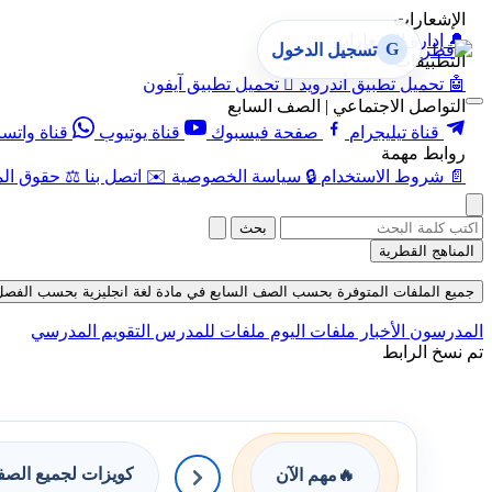
الإشعارات
🔔
إدارة الإشعارات
G
تسجيل الدخول
التطبيقات
🤖
تحميل تطبيق أندرويد

تحميل تطبيق آيفون
التواصل الاجتماعي | الصف السابع
قناة تيليجرام
صفحة فيسبوك
قناة يوتيوب
قناة واتس
روابط مهمة
📄
شروط الاستخدام
🔒
سياسة الخصوصية
✉️
اتصل بنا
⚖️
حقوق الم
بحث
المناهج القطرية
جميع الملفات المتوفرة بحسب الصف السابع في مادة لغة انجليزية بحسب الفصل الأول 
المدرسون
الأخبار
ملفات اليوم
ملفات للمدرس
التقويم المدرسي
تم نسخ الرابط
كويزات لجميع الص
🔥
مهم الآن