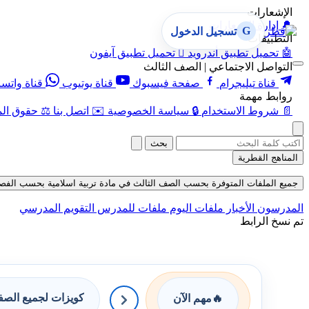
الإشعارات
🔔
إدارة الإشعارات
G
تسجيل الدخول
التطبيقات
🤖
تحميل تطبيق أندرويد

تحميل تطبيق آيفون
التواصل الاجتماعي | الصف الثالث
قناة تيليجرام
صفحة فيسبوك
قناة يوتيوب
قناة واتس
روابط مهمة
📄
شروط الاستخدام
🔒
سياسة الخصوصية
✉️
اتصل بنا
⚖️
حقوق الم
بحث
المناهج القطرية
جميع الملفات المتوفرة بحسب الصف الثالث في مادة تربية اسلامية بحسب الفصل الأول
المدرسون
الأخبار
ملفات اليوم
ملفات للمدرس
التقويم المدرسي
تم نسخ الرابط
كويزات لجميع الص
🔥
مهم الآن