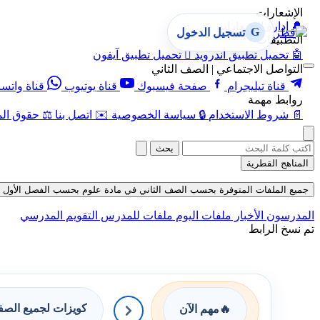
الإشعارات
🔔
إدارة الإشعارات
G
تسجيل الدخول
التطبيقات
🤖
تحميل تطبيق أندرويد

تحميل تطبيق آيفون
التواصل الاجتماعي | الصف الثاني
قناة تيليجرام
صفحة فيسبوك
قناة يوتيوب
قناة واتس
روابط مهمة
📄
شروط الاستخدام
🔒
سياسة الخصوصية
✉️
اتصل بنا
⚖️
حقوق الم
بحث
المناهج القطرية
جميع الملفات المتوفرة بحسب الصف الثاني في مادة علوم بحسب الفصل الأول في قسم 
المدرسون
الأخبار
ملفات اليوم
ملفات للمدرس
التقويم المدرسي
تم نسخ الرابط
كويزات لجميع الص
🔥
مهم الآن