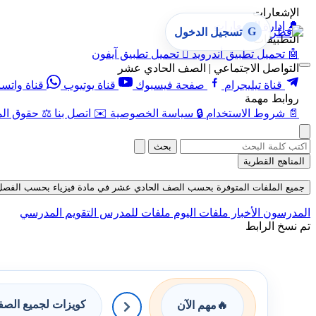
الإشعارات
🔔
إدارة الإشعارات
G
تسجيل الدخول
التطبيقات
🤖
تحميل تطبيق أندرويد

تحميل تطبيق آيفون
التواصل الاجتماعي | الصف الحادي عشر
قناة تيليجرام
صفحة فيسبوك
قناة يوتيوب
قناة واتس
روابط مهمة
📄
شروط الاستخدام
🔒
سياسة الخصوصية
✉️
اتصل بنا
⚖️
حقوق الم
بحث
المناهج القطرية
جميع الملفات المتوفرة بحسب الصف الحادي عشر في مادة فيزياء بحسب الفصل الثاني
المدرسون
الأخبار
ملفات اليوم
ملفات للمدرس
التقويم المدرسي
تم نسخ الرابط
كويزات لجميع الص
🔥
مهم الآن