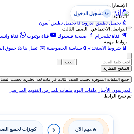
الإشعارات
🔔
إدارة الإشعارات
G
تسجيل الدخول
التطبيقات
🤖
تحميل تطبيق أندرويد

تحميل تطبيق آيفون
التواصل الاجتماعي | الصف الثالث
قناة تيليجرام
صفحة فيسبوك
قناة يوتيوب
قناة واتس
روابط مهمة
📄
شروط الاستخدام
🔒
سياسة الخصوصية
✉️
اتصل بنا
⚖️
حقوق الم
بحث
المناهج القطرية
جميع الملفات المتوفرة بحسب الصف الثالث في مادة لغة انجليزية بحسب الفصل الأول 
المدرسون
الأخبار
ملفات اليوم
ملفات للمدرس
التقويم المدرسي
تم نسخ الرابط
كويزات لجميع الص
🔥
مهم الآن