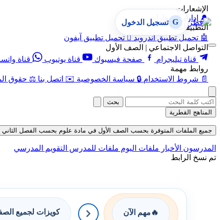
الإشعارات
🔔
إدارة الإشعارات
G
تسجيل الدخول
التطبيقات
🤖
تحميل تطبيق أندرويد

تحميل تطبيق آيفون
التواصل الاجتماعي | الصف الأول
قناة تيليجرام
صفحة فيسبوك
قناة يوتيوب
قناة واتس
روابط مهمة
📄
شروط الاستخدام
🔒
سياسة الخصوصية
✉️
اتصل بنا
⚖️
حقوق الم
بحث
المناهج القطرية
جميع الملفات المتوفرة بحسب الصف الأول في مادة علوم بحسب الفصل الثاني في قسم 
المدرسون
الأخبار
ملفات اليوم
ملفات للمدرس
التقويم المدرسي
تم نسخ الرابط
كويزات لجميع الص
🔥
مهم الآن