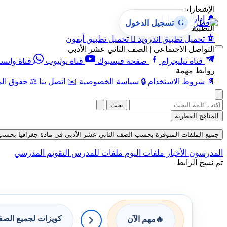
الإشعارات
🔔
إدارة الإشعارات
G
تسجيل الدخول
التطبيقات
🤖
تحميل تطبيق أندرويد

تحميل تطبيق آيفون
التواصل الاجتماعي | الصف الثاني عشر الأدبي
قناة تيليجرام
صفحة فيسبوك
قناة يوتيوب
قناة واتس
روابط مهمة
📄
شروط الاستخدام
🔒
سياسة الخصوصية
✉️
اتصل بنا
⚖️
حقوق الم
بحث
المناهج القطرية
جميع الملفات المتوفرة بحسب الصف الثاني عشر الأدبي في مادة جغرافيا بحسب الفصل 
المدرسون
الأخبار
ملفات اليوم
ملفات للمدرس
التقويم المدرسي
تم نسخ الرابط
كويزات لجميع الص
🔥
مهم الآن