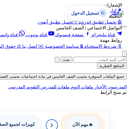
الإشعارات
🔔
إدارة الإشعارات
G
تسجيل الدخول
التطبيقات
🤖
تحميل تطبيق أندرويد

تحميل تطبيق آيفون
التواصل الاجتماعي | الصف الخامس
قناة تيليجرام
صفحة فيسبوك
قناة يوتيوب
قناة واتس
روابط مهمة
📄
شروط الاستخدام
🔒
سياسة الخصوصية
✉️
اتصل بنا
⚖️
حقوق الم
بحث
المناهج القطرية
جميع الملفات المتوفرة بحسب الصف الخامس في مادة اجتماعيات بحسب الفصل الأول ف
المدرسون
الأخبار
ملفات اليوم
ملفات للمدرس
التقويم المدرسي
تم نسخ الرابط
كويزات لجميع الص
🔥
مهم الآن