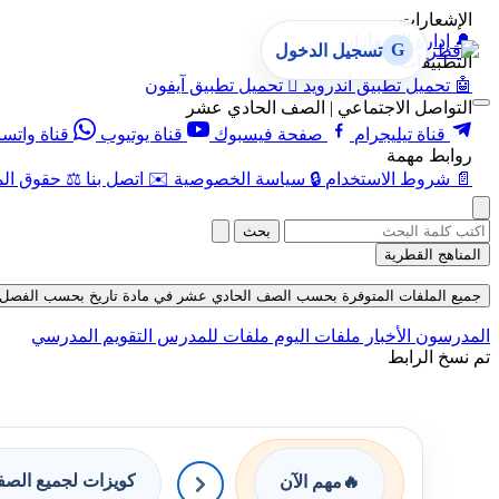
الإشعارات
🔔
إدارة الإشعارات
G
تسجيل الدخول
التطبيقات
🤖
تحميل تطبيق أندرويد

تحميل تطبيق آيفون
التواصل الاجتماعي | الصف الحادي عشر
قناة تيليجرام
صفحة فيسبوك
قناة يوتيوب
قناة واتس
روابط مهمة
📄
شروط الاستخدام
🔒
سياسة الخصوصية
✉️
اتصل بنا
⚖️
حقوق الم
بحث
المناهج القطرية
جميع الملفات المتوفرة بحسب الصف الحادي عشر في مادة تاريخ بحسب الفصل الأول ف
المدرسون
الأخبار
ملفات اليوم
ملفات للمدرس
التقويم المدرسي
تم نسخ الرابط
كويزات لجميع الص
🔥
مهم الآن