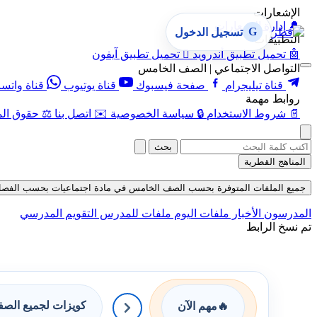
الإشعارات
🔔
إدارة الإشعارات
G
تسجيل الدخول
التطبيقات
🤖
تحميل تطبيق أندرويد

تحميل تطبيق آيفون
التواصل الاجتماعي | الصف الخامس
قناة تيليجرام
صفحة فيسبوك
قناة يوتيوب
قناة واتس
روابط مهمة
📄
شروط الاستخدام
🔒
سياسة الخصوصية
✉️
اتصل بنا
⚖️
حقوق الم
بحث
المناهج القطرية
جميع الملفات المتوفرة بحسب الصف الخامس في مادة اجتماعيات بحسب الفصل الثاني 
المدرسون
الأخبار
ملفات اليوم
ملفات للمدرس
التقويم المدرسي
تم نسخ الرابط
كويزات لجميع الص
🔥
مهم الآن