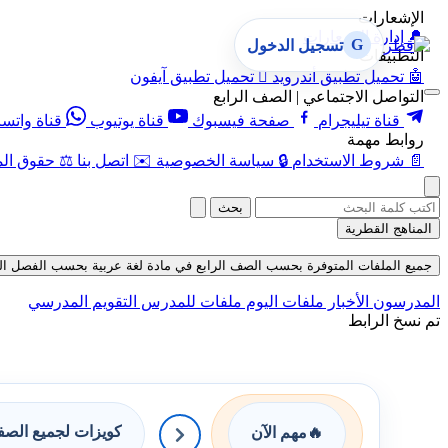
الإشعارات
🔔
إدارة الإشعارات
G
تسجيل الدخول
التطبيقات
🤖
تحميل تطبيق أندرويد

تحميل تطبيق آيفون
التواصل الاجتماعي | الصف الرابع
قناة تيليجرام
صفحة فيسبوك
قناة يوتيوب
قناة واتس
روابط مهمة
📄
شروط الاستخدام
🔒
سياسة الخصوصية
✉️
اتصل بنا
⚖️
حقوق الم
بحث
المناهج القطرية
جميع الملفات المتوفرة بحسب الصف الرابع في مادة لغة عربية بحسب الفصل الثاني في
المدرسون
الأخبار
ملفات اليوم
ملفات للمدرس
التقويم المدرسي
تم نسخ الرابط
كويزات لجميع الص
🔥
مهم الآن