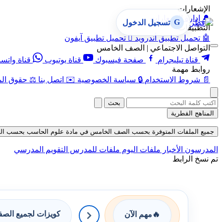
الإشعارات
🔔
إدارة الإشعارات
G
تسجيل الدخول
التطبيقات
🤖
تحميل تطبيق أندرويد

تحميل تطبيق آيفون
التواصل الاجتماعي | الصف الخامس
قناة تيليجرام
صفحة فيسبوك
قناة يوتيوب
قناة واتس
روابط مهمة
📄
شروط الاستخدام
🔒
سياسة الخصوصية
✉️
اتصل بنا
⚖️
حقوق الم
بحث
المناهج القطرية
جميع الملفات المتوفرة بحسب الصف الخامس في مادة علوم الحاسب بحسب الفصل الثان
المدرسون
الأخبار
ملفات اليوم
ملفات للمدرس
التقويم المدرسي
تم نسخ الرابط
كويزات لجميع الص
🔥
مهم الآن