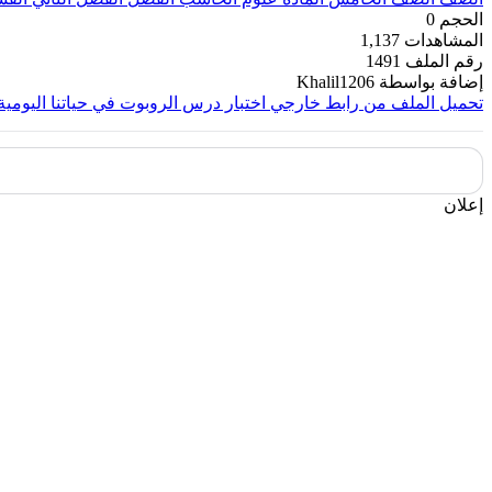
الحجم
0
المشاهدات
1,137
رقم الملف
1491
إضافة بواسطة
Khalil1206
تحميل الملف من رابط خارجي
اختبار درس الروبوت في حياتنا اليومية 
إعلان