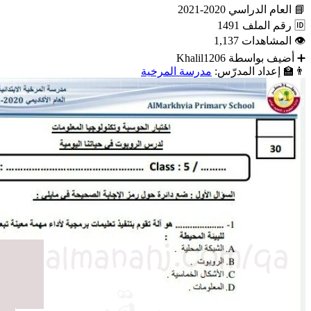
📘
العام الدراسي
2020-2021
🆔
رقم الملف
1491
👁
المشاهدات
1,137
➕
أضيف بواسطة
Khalil1206
👨‍🏫
إعداد المدرّس:
مدرسة المرخية